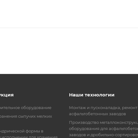
укция
Наши технологии
ительное оборудование
Монтаж и пусконаладка, ремонт
асфальтобетонных заводов
хранения сыпучих мелких
Производство металлоконструк
оборудования для асфальтобет
ндрической формы в
заводов и дробильно-сортиров
 исполнении для хранения