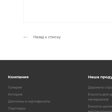
Назад к списку
Компания
Наша прод
Галерея
Дорожно-стро
История
Ёмкость для 
материалов
Дипломы и сертификаты
Ёмкость цили
Партнеры
вертикальном