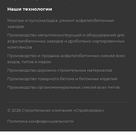
Наши технологии
Монтаж и пусконаладка, ремонт асфальтобетонных
заводов
Производство металлоконструкций и оборудования для
асфальтобетонных заводов и дробильно-сортировочных
комплексов
Производство и продажа асфальтобетонных смесей всех
видов, типов и марок
Производство дорожно-строительных материалов
Производство товарного бетона и бетонных изделий
Производство органоминеральных смесей всех типов
© 2026 Строительная компания «Стройсервис»
Политика конфиденциальности