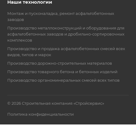
Наши технологии
Монтаж и пусконаладка, ремонт асфальтобетонных
заводов
Производство металлоконструкций и оборудования для
асфальтобетонных заводов и дробильно-сортировочных
комплексов
Производство и продажа асфальтобетонных смесей всех
видов, типов и марок
Производство дорожно-строительных материалов
Производство товарного бетона и бетонных изделий
Производство органоминеральных смесей всех типов
© 2026 Строительная компания «Стройсервис»
Политика конфиденциальности
cоздание сайта