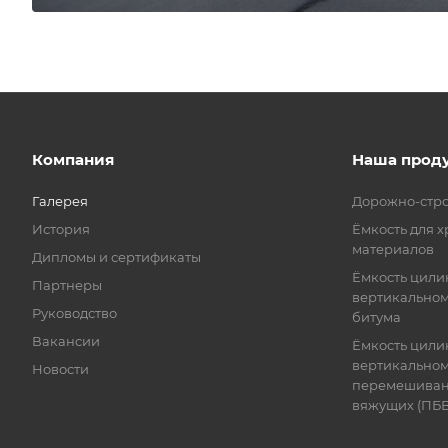
Компания
Наша прод
Галерея
Дорожно-стро
История
Ёмкость для 
материалов
Дипломы и сертификаты
Ёмкость цили
Партнеры
вертикальном
Руководство
битума
Вакансии
Ёмкость цили
вертикальном
Новости
перемешиван
вяжущих (ПБВ