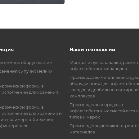
укция
Наши технологии
ительное оборудование
Монтаж и пусконаладка, ремонт
асфальтобетонных заводов
хранения сыпучих мелких
Производство металлоконструк
оборудования для асфальтобет
ндрической формы в
заводов и дробильно-сортиров
 исполнении для хранения
комплексов
Производство и продажа
ндрической формы в
асфальтобетонных смесей всех в
 исполнении для хранения и
типов и марок
ия полимерно-битумных
) материалов.
Производство дорожно-строите
материалов