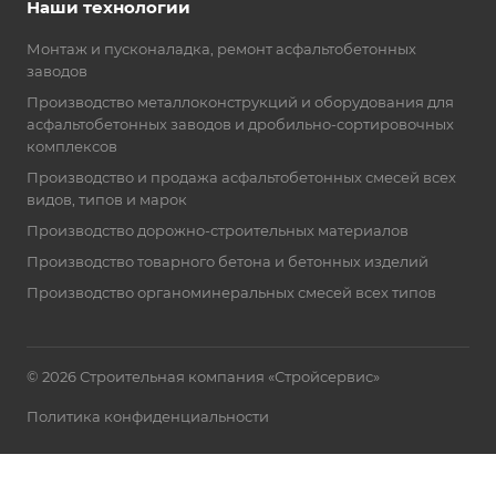
Наши технологии
Монтаж и пусконаладка, ремонт асфальтобетонных
заводов
Производство металлоконструкций и оборудования для
асфальтобетонных заводов и дробильно-сортировочных
комплексов
Производство и продажа асфальтобетонных смесей всех
видов, типов и марок
Производство дорожно-строительных материалов
Производство товарного бетона и бетонных изделий
Производство органоминеральных смесей всех типов
© 2026 Строительная компания «Стройсервис»
Политика конфиденциальности
cоздание сайта